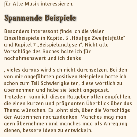
G
für Alte Musik interessieren.
e
Spannende Beispiele
n
e
r
Besonders interessant finde ich die vielen
i
Einzelbeispiele in Kapitel 6 „Häufige Zweifelsfälle“
c
und Kapitel 7 „Beispielanalysen“. Nicht alle
A
Vorschläge des Buches halte ich für
t
nachahmenswert und ich denke
o
h
, vieles daraus wird sich nicht durchsetzen. Bei den
m
t
von mir angeführten positiven Beispielen hatte ich
o
t
schon zum Teil Schwierigkeiten, diese wörtlich zu
x
p
übernehmen und habe sie leicht angepasst.
e
s
Trotzdem kann ich diesen Ratgeber allen empfehlen,
t
:
die einen kurzen und prägnanten Überblick über das
i
/
Thema wünschen. Es lohnt sich, über die Vorschläge
n
/
der Autorinnen nachzudenken. Manches mag man
(
2
gern übernehmen und manches mag als Anregung
S
-
dienen, bessere Ideen zu entwickeln.
t