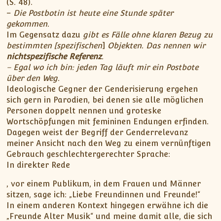
(S. 48).
–
Die Postbotin ist heute eine Stunde später
gekommen.
Im Gegensatz dazu
gibt es Fälle ohne klaren Bezug zu
bestimmten [spezifischen
]
Objekten. Das nennen wir
nichtspezifische Referenz
.
– Egal wo ich bin: jeden Tag läuft mir ein Postbote
über den Weg.
Ideologische Gegner der Genderisierung ergehen
sich gern in Parodien, bei denen sie alle möglichen
Personen doppelt nennen und groteske
Wortschöpfungen mit femininen Endungen erfinden.
Dagegen weist der Begriff der Genderrelevanz
meiner Ansicht nach den Weg zu einem vernünftigen
Gebrauch geschlechtergerechter Sprache:
In direkter Rede
K
, vor einem Publikum, in dem Frauen und Männer
a
sitzen, sage ich: „Liebe Freundinnen und Freunde!“
u
In einem anderen Kontext hingegen erwähne ich die
f
„Freunde Alter Musik“ und meine damit alle, die sich